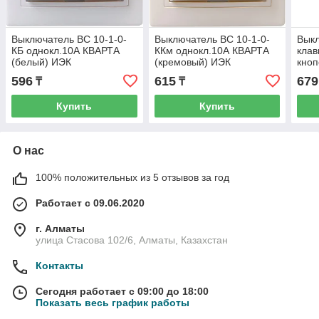
Выключатель ВС 10-1-0-
Выключатель ВС 10-1-0-
Выкл
КБ однокл.10А КВАРТА
ККм однокл.10А КВАРТА
клав
(белый) ИЭК
(кремовый) ИЭК
кно
(бел
596
615
679
₸
₸
Купить
Купить
О нас
100% положительных из 5 отзывов за год
Работает с 09.06.2020
г. Алматы
улица Стасова 102/6, Алматы, Казахстан
Контакты
Сегодня работает с 09:00 до 18:00
Показать весь график работы