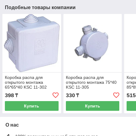
Подобные товары компании
Коробка распа для
Коробка распа для
Коро
открытого монтажа
открытого монтажа 75*40
откр
65*65*40 KSC 11-302
KSC 11-305
85*8
398
330
515
₸
₸
Купить
Купить
О нас