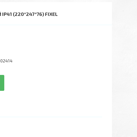
41 (220*247*76) FIXEL
002414