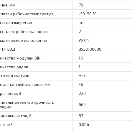
бина, мм
76
пазон рабочих температур
-50+50 °C
ница измерения
шт
сс электробезопасности
2
матическое исполнение
УХЛ4
 ТН ВЭД
8538100000
ичество модулей DIN
10
ичество рядов
1
то под счетчик
Нет
тажная глубина ниши, мм
56
ряжение, В
220
инальная электр прочность
660
ляции
инальный ток, А
63
ем, м3
0.004