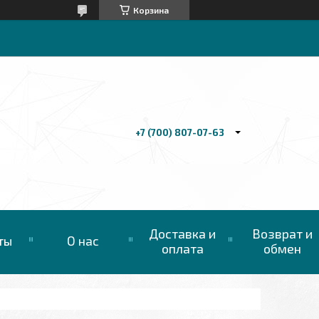
Корзина
+7 (700) 807-07-63
Доставка и
Возврат и
ты
О нас
оплата
обмен