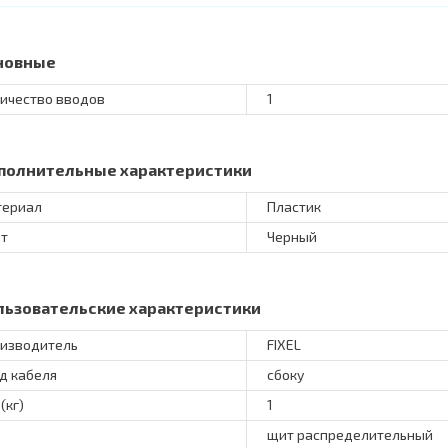
новные
ичество вводов
1
полнительные характеристики
териал
Пластик
т
Черный
льзовательские характеристики
изводитель
FIXEL
д кабеля
сбоку
(кг)
1
щит распределительный