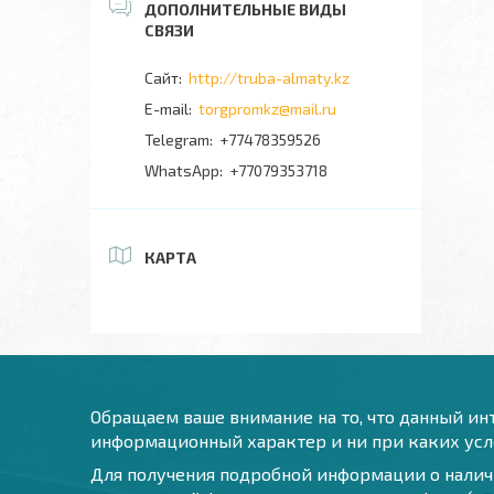
http://truba-almaty.kz
torgpromkz@mail.ru
+77478359526
+77079353718
КАРТА
Обращаем ваше внимание на то, что данный инт
информационный характер и ни при каких усло
Для получения подробной информации о наличи