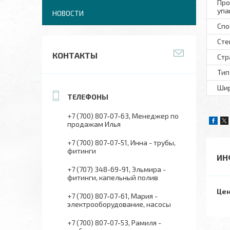
Про
упа
НОВОСТИ
Спо
Сте
КОНТАКТЫ
Стр
Тип
Шир
+7 (700) 807-07-63
Менеджер по
продажам Илья
+7 (700) 807-07-51
Инна - трубы,
фитинги
ИН
+7 (707) 348-69-91
Эльмира -
фитинги, капельный полив
Цен
+7 (700) 807-07-61
Мария -
электрооборудование, насосы
+7 (700) 807-07-53
Рамиля -