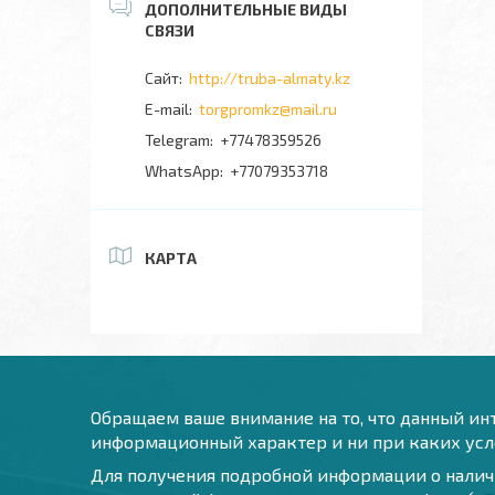
http://truba-almaty.kz
torgpromkz@mail.ru
+77478359526
+77079353718
КАРТА
Обращаем ваше внимание на то, что данный инт
информационный характер и ни при каких усло
Для получения подробной информации о наличи