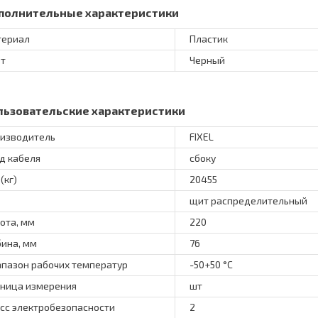
полнительные характеристики
териал
Пластик
т
Черный
льзовательские характеристики
изводитель
FIXEL
д кабеля
сбоку
(кг)
20455
щит распределительный
ота, мм
220
бина, мм
76
пазон рабочих температур
-50+50 °C
ница измерения
шт
сс электробезопасности
2