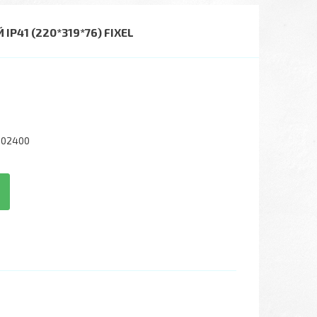
41 (220*319*76) FIXEL
002400