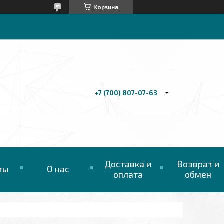
Корзина
+7 (700) 807-07-63
Доставка и
Возврат и
ты
О нас
оплата
обмен