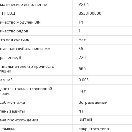
матическое исполнение
УХЛ4
 ТН ВЭД
8538100000
ичество модулей DIN
14
ичество рядов
1
то под счетчик
Нет
тажная глубина ниши, мм
56
ряжение, В
220
инальная электр прочность
660
ляции
ем, м3
0.005
дается только в групповой
Нет
ковке
соб монтажа
Встраиваемый
пень защиты
41
ана происхождения
КИТАЙ
 крышки
закрытого типа