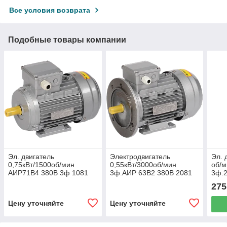
Все условия возврата
Подобные товары компании
Эл. двигатель
Электродвигатель
Эл. 
0,75кВт/1500об/мин
0,55кВт/3000об/мин
об/
АИР71B4 380В 3ф 1081
3ф.АИР 63B2 380В 2081
3ф.
DRIVE ИЭК
DRIVE ИЭК
275
Цену уточняйте
Цену уточняйте