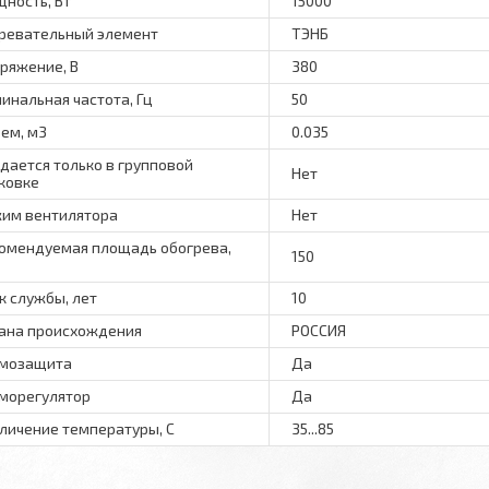
ность, Вт
15000
ревательный элемент
ТЭНБ
ряжение, В
380
инальная частота, Гц
50
ем, м3
0.035
дается только в групповой
Нет
ковке
им вентилятора
Нет
омендуемая площадь обогрева,
150
к службы, лет
10
ана происхождения
РОССИЯ
мозащита
Да
морегулятор
Да
личение температуры, С
35...85