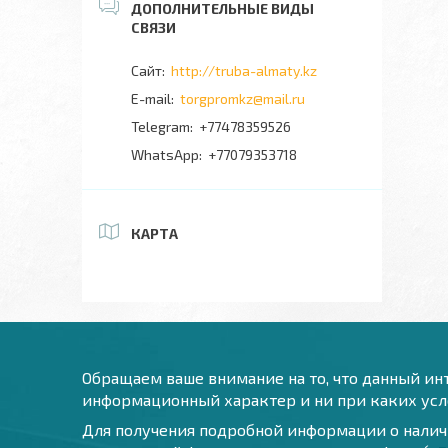
http://truba-almaty.kz
torgpromkz@mail.ru
+77478359526
+77079353718
КАРТА
Обращаем ваше внимание на то, что данный инт
информационный характер и ни при каких усло
Для получения подробной информации о наличи