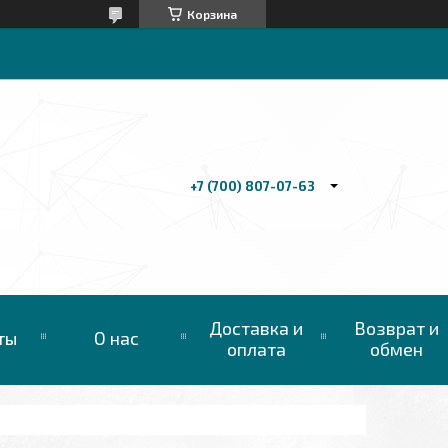
Корзина
+7 (700) 807-07-63
Доставка и
Возврат и
ты
О нас
оплата
обмен