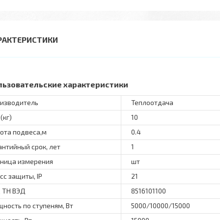
РАКТЕРИСТИКИ
льзовательские характеристики
изводитель
Теплоотдача
(кг)
10
ота подвеса,м
0.4
антийный срок, лет
1
ница измерения
шт
сс защиты, IP
21
 ТН ВЭД
8516101100
ность по ступеням, Вт
5000/10000/15000