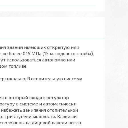
ения зданий имеющих открытую или
 более 0,15 МПа (15 м. водяного столба),
гут использоваться автономно или
дом топливе.
вертикально. В отопительную систему
я в который входят: регулятор
ратуру в системе и автоматически
т избежать закипания отопительной
ся три ступени мощности. Клавиши,
сположены на лицевой панели котла.