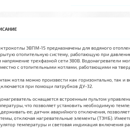
ектрокотлы ЭВПМ-15 предназначены для водяного отопл
рытую отопительную систему, работающую при давление не
 напряжение трехфазной сети 380В. Водонагреватели мо
местно с отопительными котлами, работающими на твер
таж котла можно произвести как горизонтально, так и 
ключается при помощи патрубков ДУ-32.
онагреватель оснащается встроенным пультом управлени
пературы, что позволяет установить необходимую темпе
держивать ее; датчик аварийного отключения, позволяе
темы, отключая нагревательные элементы (ТЭНБ). Имеет
улятор температуры и световая индикация включения ра