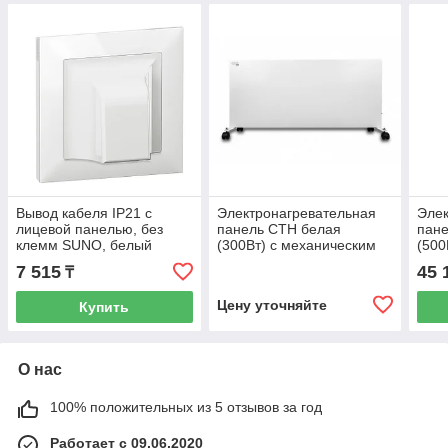
Вывод кабеля IP21 с
Электронагревательная
Элек
лицевой панелью, без
панель СТН белая
пан
клемм SUNO, белый
(300Вт) с механическим
(500
/721142/
терморегулятором
терм
7 515
45 
₸
(колесики)
Цену уточняйте
Купить
О нас
100% положительных из 5 отзывов за год
Работает с 09.06.2020