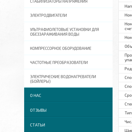
СТАБИЛИЗАТОРЫ НАПРЯЖЕНИЯ
Нап
Ном
ЭЛЕКТРОДВИГАТЕЛИ
Ном
сче
УЛЬТРАФИОЛЕТОВЫЕ УСТАНОВКИ ДЛЯ
ОБЕЗЗАРАЖИВАНИЯ ВОДЫ
Ном
Объ
КОМПРЕССОРНОЕ ОБОРУДОВАНИЕ
Про
упа
ЧАСТОТНЫЕ ПРЕОБРАЗОВАТЕЛИ
Род
ЭЛЕКТРИЧЕСКИЕ ВОДОНАГРЕВАТЕЛИ
Спо
(БОЙЛЕРЫ)
Спо
Сро
О НАС
Сте
ОТЗЫВЫ
Тип
Чис
СТАТЬИ
Шир