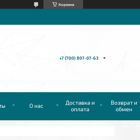
Корзина
+7 (700) 807-07-63
Доставка и
Возврат и
ты
О нас
оплата
обмен