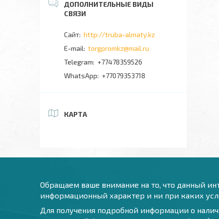
http://truba-almaty.kz
torgpromkz@mail.ru
+77478359526
+77079353718
КАРТА
Обращаем ваше внимание на то, что данный инт
информационный характер и ни при каких усло
Для получения подробной информации о наличи