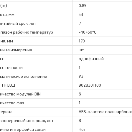
(кг)
0.85
ота, мм
53
антийный срок, лет
7
пазон рабочих температур
-40+50°C
на, мм
170
ница измерения
шт
сс
однофазный
сс точности
1
матическое исполнение
У3
 ТН ВЭД
9028301100
ичество модулей DIN
6
ичество фаз
1
териал
ABS-пластик; поликарбона
поверочный интервал, лет
8
ичие интерфейса связи
Нет