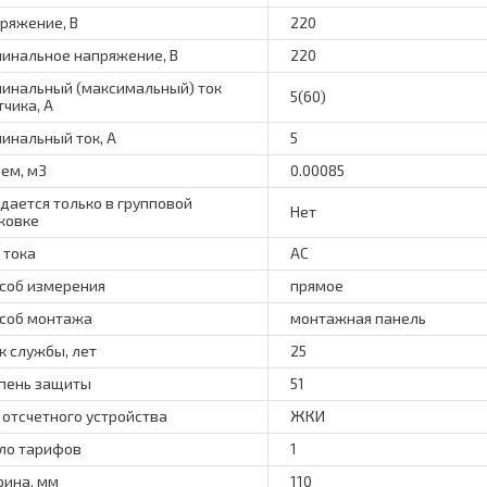
ряжение, В
220
инальное напряжение, В
220
инальный (максимальный) ток
5(60)
тчика, А
инальный ток, А
5
ем, м3
0.00085
дается только в групповой
Нет
ковке
 тока
AC
соб измерения
прямое
соб монтажа
монтажная панель
к службы, лет
25
пень защиты
51
 отсчетного устройства
ЖКИ
ло тарифов
1
ина, мм
110