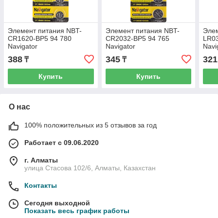
Элемент питания NBT-
Элемент питания NBT-
Элем
CR1620-BP5 94 780
CR2032-BP5 94 765
LR03
Navigator
Navigator
Navi
388
345
321
₸
₸
Купить
Купить
О нас
100% положительных из 5 отзывов за год
Работает с 09.06.2020
г. Алматы
улица Стасова 102/6, Алматы, Казахстан
Контакты
Сегодня выходной
Показать весь график работы