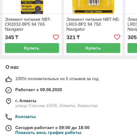
Элемент питания NBT-
Элемент питания NBT-NE-
Элем
CR2032-BP5 94 765
LR03-BP2 94 750
LR03
Navigator
Navigator
Navi
345
321
305
₸
₸
Купить
Купить
О нас
100% положительных из 5 отзывов за год
Работает с 09.06.2020
г. Алматы
улица Стасова 102/6, Алматы, Казахстан
Контакты
Сегодня работает с 09:00 до 18:00
Показать весь график работы