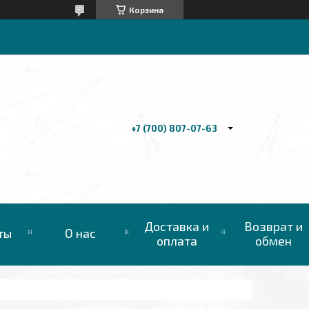
Корзина
+7 (700) 807-07-63
Доставка и
Возврат и
ты
О нас
оплата
обмен