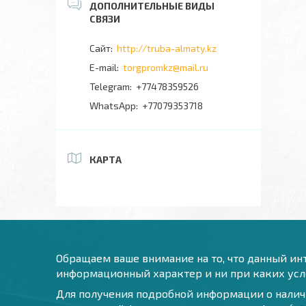
http://truba-almaty.kz
torgpromkz@mail.ru
+77478359526
+77079353718
КАРТА
Обращаем ваше внимание на то, что данный инт
информационный характер и ни при каких усло
Для получения подробной информации о наличи