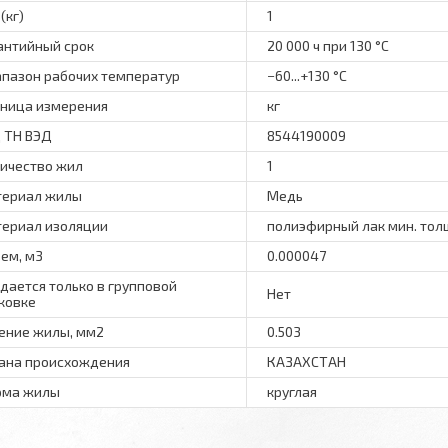
(кг)
1
антийный срок
20 000 ч при 130 °С
пазон рабочих температур
−60...+130 °C
ница измерения
кг
 ТН ВЭД
8544190009
ичество жил
1
ериал жилы
Медь
ериал изоляции
полиэфирный лак мин. толщ
ем, м3
0.000047
дается только в групповой
Нет
ковке
ение жилы, мм2
0.503
ана происхождения
КАЗАХСТАН
рма жилы
круглая