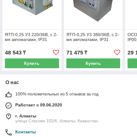
ЯТП-0,25 У3 220/36В, с 2-
ЯТП-0,25 У3 380/36В, с 2-
ОСО-
мя автоматами, IP31
мя автоматами, IP31
IP00
48 543
71 475
29 
₸
₸
Купить
Купить
О нас
100% положительных из 5 отзывов за год
Работает с 09.06.2020
г. Алматы
улица Стасова 102/6, Алматы, Казахстан
Контакты