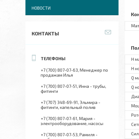
НОВОСТИ
Ко
Мат
КОНТАКТЫ
По
H м
H н
+7 (700) 807-07-63
Менеджер по
продажам Илья
Q м
+7 (700) 807-07-51
Инна - трубы,
Q н
фитинги
Диа
+7 (707) 348-69-91
Эльмира -
Мо
фитинги, капельный полив
Рот
+7 (700) 807-07-61
Мария -
электрооборудование, насосы
Сет
Сил
+7 (700) 807-07-53
Рамиля -