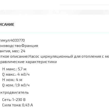
икул:
4033770
оизводство:
Франция
антия, мес:
24
ткое описание:
Насос циркуляционный для отопления с м
дравлические характеристики
H макс.:
5,7 м
Q макс.:
4 м3/ч
H ном.:
4 м
Q ном.:
1,9 м3/ч
ектродвигатель
Сеть:
1~230 В
Сила тока:
0,43 А