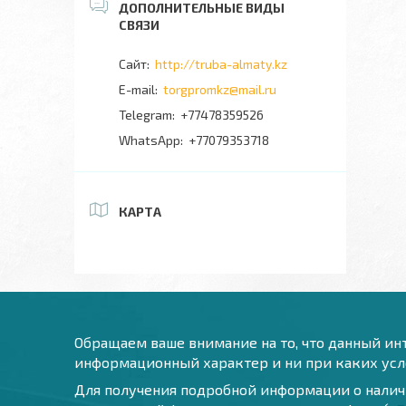
http://truba-almaty.kz
torgpromkz@mail.ru
+77478359526
+77079353718
КАРТА
Обращаем ваше внимание на то, что данный инт
информационный характер и ни при каких усло
Для получения подробной информации о наличи