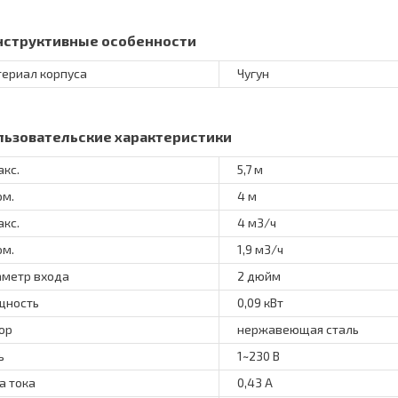
нструктивные особенности
ериал корпуса
Чугун
льзовательские характеристики
акс.
5,7 м
ом.
4 м
акс.
4 м3/ч
ом.
1,9 м3/ч
метр входа
2 дюйм
щность
0,09 кВт
ор
нержавеющая сталь
ь
1~230 В
а тока
0,43 А