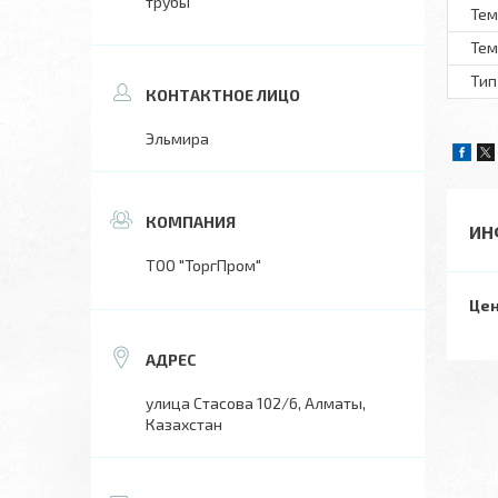
трубы
Тем
Тем
Тип
Эльмира
ИН
ТОО "ТоргПром"
Цен
улица Стасова 102/6, Алматы,
Казахстан