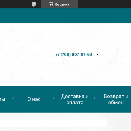
Корзина
+7 (700) 807-07-63
Доставка и
Возврат и
ты
О нас
оплата
обмен