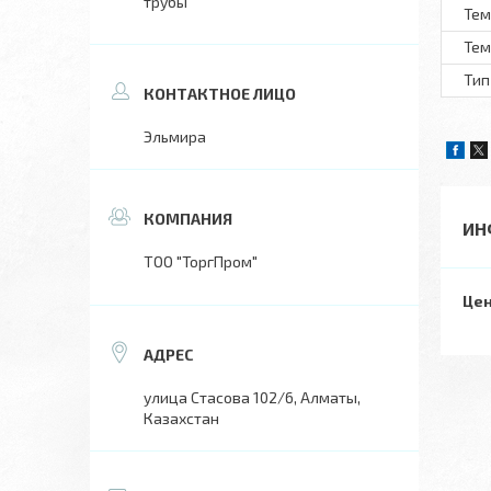
трубы
Тем
Тем
Тип
Эльмира
ИН
ТОО "ТоргПром"
Цен
улица Стасова 102/6, Алматы,
Казахстан