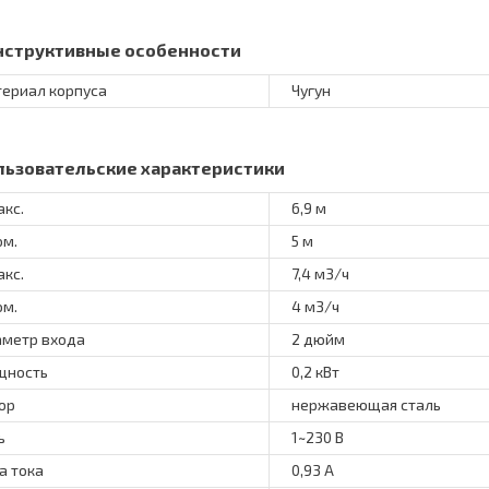
нструктивные особенности
ериал корпуса
Чугун
льзовательские характеристики
акс.
6,9 м
ом.
5 м
акс.
7,4 м3/ч
ом.
4 м3/ч
метр входа
2 дюйм
щность
0,2 кВт
ор
нержавеющая сталь
ь
1~230 В
а тока
0,93 А