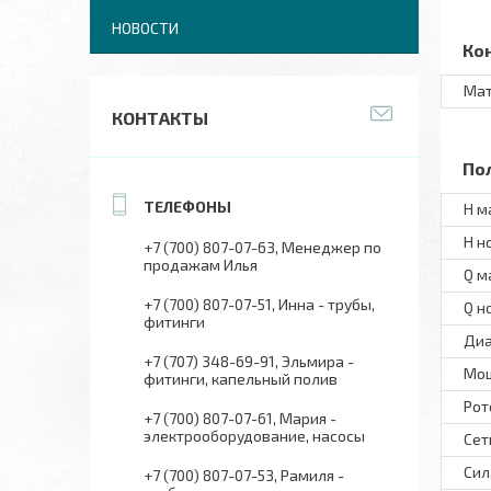
НОВОСТИ
Ко
Мат
КОНТАКТЫ
По
H м
H н
+7 (700) 807-07-63
Менеджер по
продажам Илья
Q м
+7 (700) 807-07-51
Инна - трубы,
Q н
фитинги
Диа
+7 (707) 348-69-91
Эльмира -
Мо
фитинги, капельный полив
Рот
+7 (700) 807-07-61
Мария -
электрооборудование, насосы
Сет
Сил
+7 (700) 807-07-53
Рамиля -