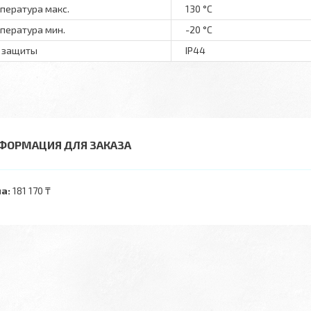
пература макс.
130 °С
пература мин.
-20 °С
 защиты
IP44
ФОРМАЦИЯ ДЛЯ ЗАКАЗА
а:
181 170 ₸