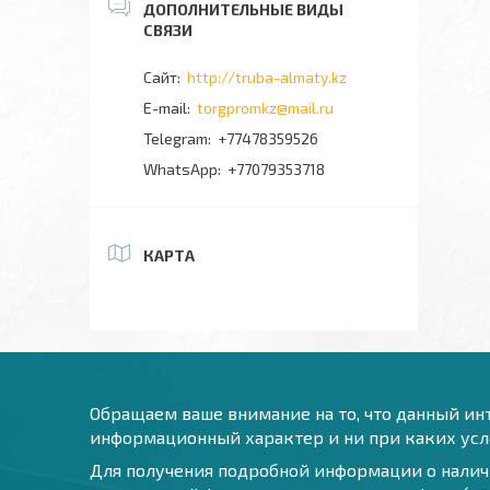
http://truba-almaty.kz
torgpromkz@mail.ru
+77478359526
+77079353718
КАРТА
Обращаем ваше внимание на то, что данный инт
информационный характер и ни при каких усло
Для получения подробной информации о наличи