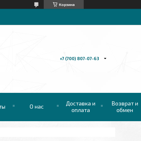
Корзина
+7 (700) 807-07-63
Доставка и
Возврат и
ты
О нас
оплата
обмен