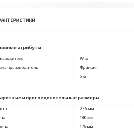
РАКТЕРИСТИКИ
новные атрибуты
изводитель
Wilo
ана производитель
Франция
5 кг
баритные и присоединительные размеры
ота
236 мм
ина
180 мм
рина
176 мм