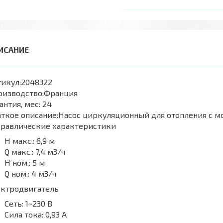
икул:
2048322
оизводство:
Франция
антия, мес:
24
ткое описание:
Насос циркуляционный для отопления с м
дравлические характеристики
H макс.:
6,9 м
Q макс.:
7,4 м3/ч
H ном.:
5 м
Q ном.:
4 м3/ч
ектродвигатель
Сеть:
1~230 В
Сила тока:
0,93 А