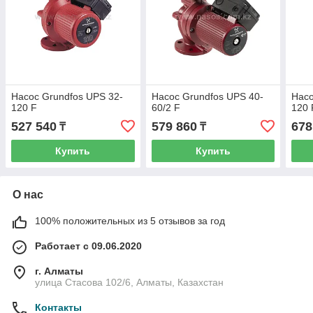
Насос Grundfos UPS 32-
Насос Grundfos UPS 40-
Насо
120 F
60/2 F
120 
527 540
579 860
678
₸
₸
Купить
Купить
О нас
100% положительных из 5 отзывов за год
Работает с 09.06.2020
г. Алматы
улица Стасова 102/6, Алматы, Казахстан
Контакты