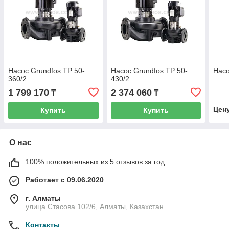
Насос Grundfos TP 50-
Насос Grundfos TP 50-
Насо
360/2
430/2
1 799 170
2 374 060
₸
₸
Цен
Купить
Купить
О нас
100% положительных из 5 отзывов за год
Работает с 09.06.2020
г. Алматы
улица Стасова 102/6, Алматы, Казахстан
Контакты