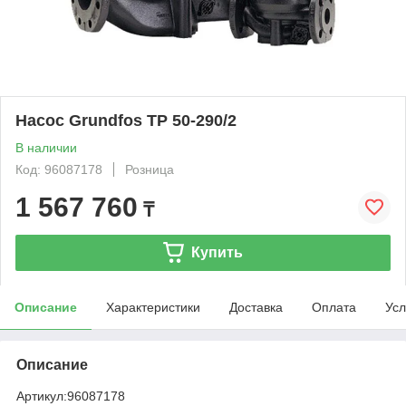
Насос Grundfos TP 50-290/2
В наличии
Код: 96087178
Розница
1 567 760
₸
Купить
Описание
Характеристики
Доставка
Оплата
Усл
Описание
Артикул:
96087178