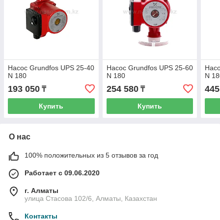
Насос Grundfos UPS 25-40
Насос Grundfos UPS 25-60
Насо
N 180
N 180
N 18
193 050
254 580
445
₸
₸
Купить
Купить
О нас
100% положительных из 5 отзывов за год
Работает с 09.06.2020
г. Алматы
улица Стасова 102/6, Алматы, Казахстан
Контакты