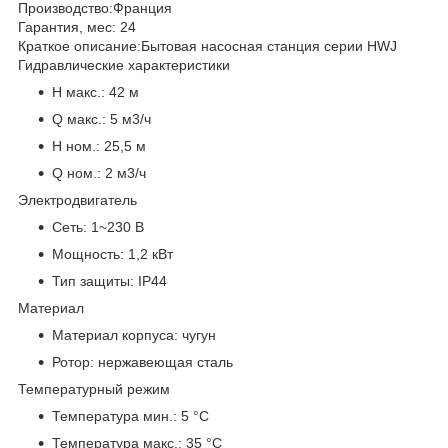
Производство:
Франция
Гарантия, мес:
24
Краткое описание:
Бытовая насосная станция серии HWJ
Гидравлические характеристики
H макс.:
42 м
Q макс.:
5 м3/ч
H ном.:
25,5 м
Q ном.:
2 м3/ч
Электродвигатель
Сеть:
1~230 В
Мощность:
1,2 кВт
Тип защиты:
IP44
Материал
Материал корпуса:
чугун
Ротор:
нержавеющая сталь
Температурный режим
Температура мин.:
5 °С
Температура макс.:
35 °С