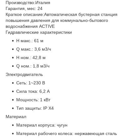
Производство:
Италия
Гарантия, мес:
24
Краткое описание:
Автоматическая бустерная станция
повышения давления для коммунально-бытового
водоснабжения ACTIVE
Гидравлические характеристики
H макс.:
61 м
Q макс.:
3,6 м3/ч
H ном.:
42,8 м
Q ном.:
1,8 м3/ч
Электродвигатель
Сеть:
1~230 В
Сила тока:
6,2 А
Мощность:
1 кВт
Тип защиты:
IP X4
Материал
Материал корпуса:
чугун
Материал рабочего колеса:
нержавеющая сталь