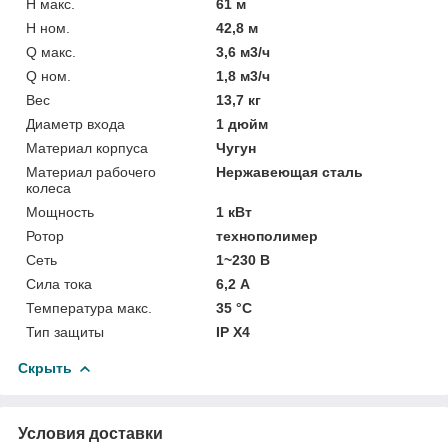
H макс.
61 м
H ном.
42,8 м
Q макс.
3,6 м3/ч
Q ном.
1,8 м3/ч
Вес
13,7 кг
Диаметр входа
1 дюйм
Материал корпуса
Чугун
Материал рабочего
Нержавеющая сталь
колеса
Мощность
1 кВт
Ротор
технополимер
Сеть
1~230 В
Сила тока
6,2 А
Температура макс.
35 °С
Тип защиты
IP X4
Скрыть
Условия доставки