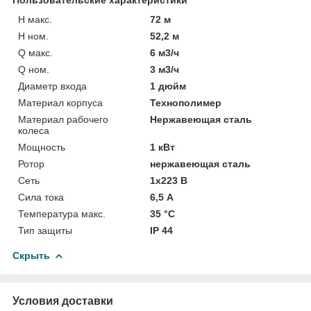
H макс.
72 м
H ном.
52,2 м
Q макс.
6 м3/ч
Q ном.
3 м3/ч
Диаметр входа
1 дюйм
Материал корпуса
Технополимер
Материал рабочего
Нержавеющая сталь
колеса
Мощность
1 кВт
Ротор
нержавеющая сталь
Сеть
1х223 В
Сила тока
6,5 А
Температура макс.
35 °С
Тип защиты
IP 44
Скрыть
Условия доставки