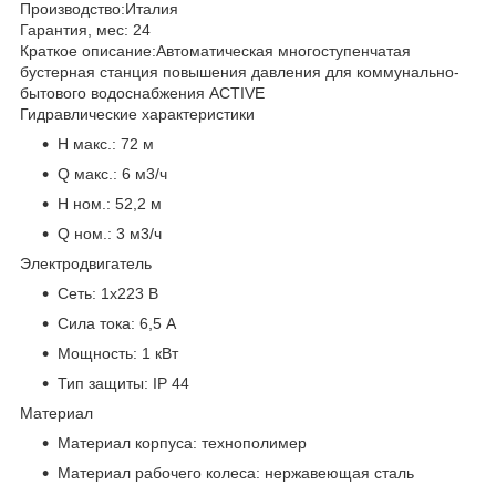
Производство:
Италия
Гарантия, мес:
24
Краткое описание:
Автоматическая многоступенчатая
бустерная станция повышения давления для коммунально-
бытового водоснабжения ACTIVE
Гидравлические характеристики
H макс.:
72 м
Q макс.:
6 м3/ч
H ном.:
52,2 м
Q ном.:
3 м3/ч
Электродвигатель
Сеть:
1х223 В
Сила тока:
6,5 А
Мощность:
1 кВт
Тип защиты:
IP 44
Материал
Материал корпуса:
технополимер
Материал рабочего колеса:
нержавеющая сталь