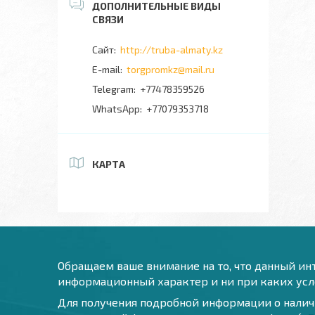
http://truba-almaty.kz
torgpromkz@mail.ru
+77478359526
+77079353718
КАРТА
Обращаем ваше внимание на то, что данный инт
информационный характер и ни при каких усло
Для получения подробной информации о наличи