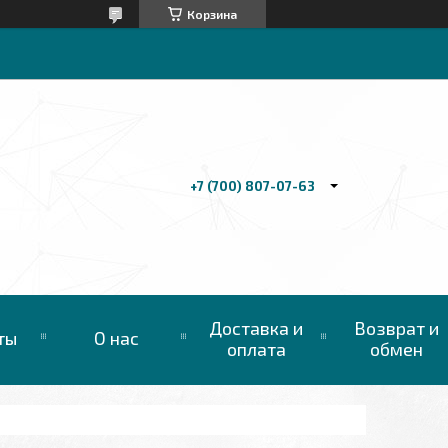
Корзина
+7 (700) 807-07-63
Доставка и
Возврат и
ты
О нас
оплата
обмен