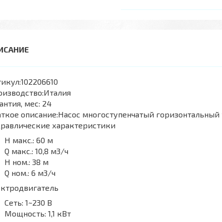
икул:
102206610
оизводство:
Италия
антия, мес:
24
ткое описание:
Насос многоступенчатый горизонтальный
дравлические характеристики
H макс.:
60 м
Q макс.:
10,8 м3/ч
H ном.:
38 м
Q ном.:
6 м3/ч
ектродвигатель
Сеть:
1~230 В
Мощность:
1,1 кВт