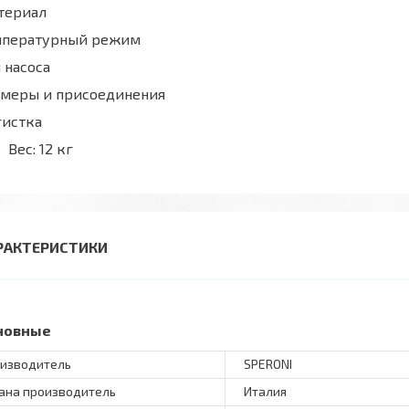
териал
мпературный режим
 насоса
змеры и присоединения
гистка
Вес:
12 кг
РАКТЕРИСТИКИ
новные
изводитель
SPERONI
ана производитель
Италия