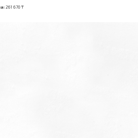
а:
261 670 ₸