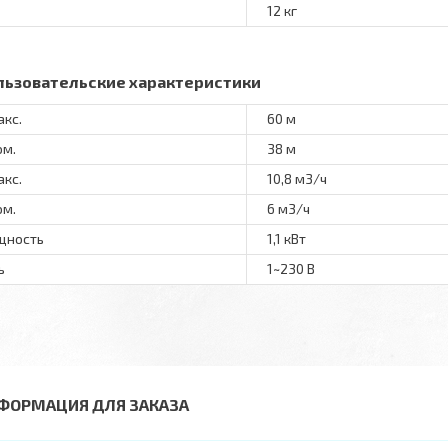
12 кг
льзовательские характеристики
акс.
60 м
ом.
38 м
акс.
10,8 м3/ч
ом.
6 м3/ч
щность
1,1 кВт
ь
1~230 В
ФОРМАЦИЯ ДЛЯ ЗАКАЗА