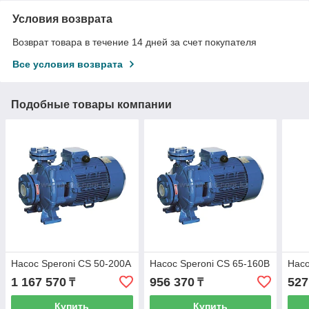
Условия возврата
Возврат товара в течение 14 дней за счет покупателя
Все условия возврата
Подобные товары компании
Насос Speroni CS 50-200A
Насос Speroni CS 65-160B
Насо
1 167 570
956 370
527
₸
₸
Купить
Купить