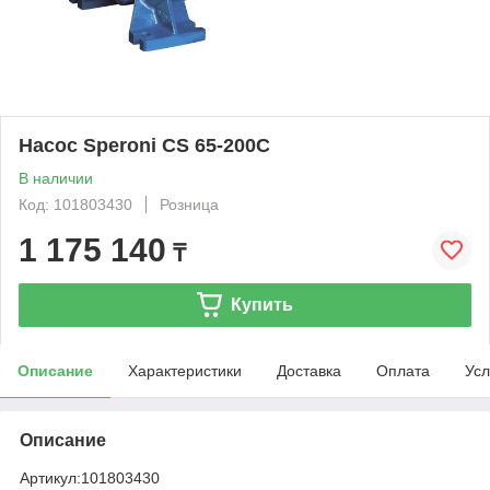
Насос Speroni CS 65-200C
В наличии
Код: 101803430
Розница
1 175 140
₸
Купить
Описание
Характеристики
Доставка
Оплата
Усл
Описание
Артикул:
101803430