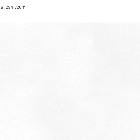
а:
294 720 ₸