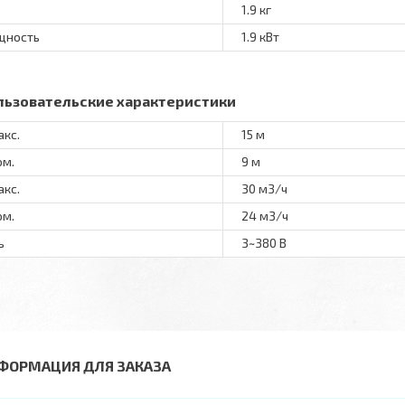
1.9 кг
щность
1.9 кВт
льзовательские характеристики
акс.
15 м
ом.
9 м
акс.
30 м3/ч
ом.
24 м3/ч
ь
3~380 В
ФОРМАЦИЯ ДЛЯ ЗАКАЗА