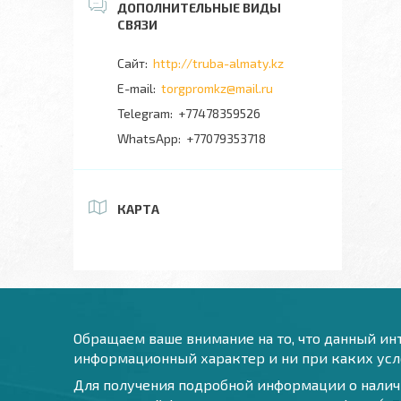
http://truba-almaty.kz
torgpromkz@mail.ru
+77478359526
+77079353718
КАРТА
Обращаем ваше внимание на то, что данный инт
информационный характер и ни при каких усло
Для получения подробной информации о наличи