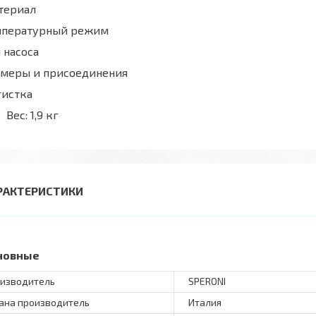
териал
мпературный режим
 насоса
змеры и присоединения
гистка
Вес:
1,9 кг
РАКТЕРИСТИКИ
новные
изводитель
SPERONI
ана производитель
Италия