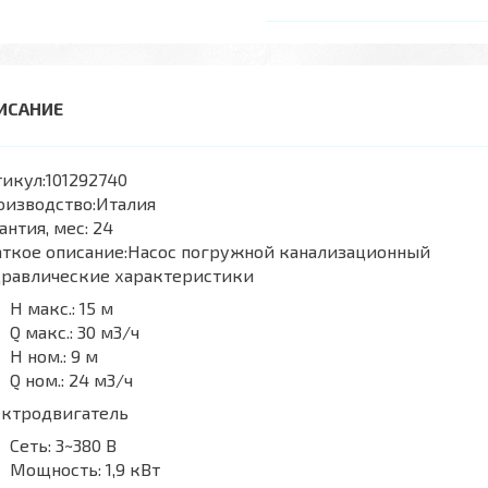
икул:
101292740
оизводство:
Италия
антия, мес:
24
ткое описание:
Насос погружной канализационный
дравлические характеристики
H макс.:
15 м
Q макс.:
30 м3/ч
H ном.:
9 м
Q ном.:
24 м3/ч
ектродвигатель
Сеть:
3~380 В
Мощность:
1,9 кВт