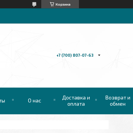
Корзина
+7 (700) 807-07-63
Доставка и
Возврат и
ты
О нас
оплата
обмен