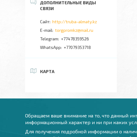
http://truba-almaty.kz
torgpromkz@mail.ru
+77478359526
+77079353718
КАРТА
Обращаем ваше внимание на то, что данный инт
информационный характер и ни при каких усло
Для получения подробной информации о наличи