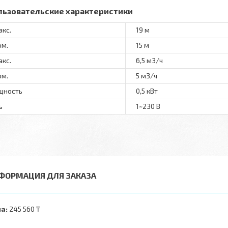
льзовательские характеристики
акс.
19 м
ом.
15 м
акс.
6,5 м3/ч
ом.
5 м3/ч
щность
0,5 кВт
ь
1~230 В
ФОРМАЦИЯ ДЛЯ ЗАКАЗА
а:
245 560 ₸