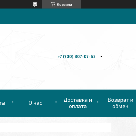
Корзина
+7 (700) 807-07-63
Доставка и
Возврат и
ты
О нас
оплата
обмен