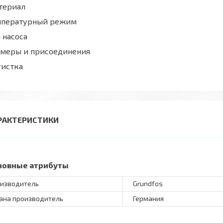
териал
мпературный режим
 насоса
змеры и присоединения
гистка
РАКТЕРИСТИКИ
новные атрибуты
изводитель
Grundfos
ана производитель
Германия