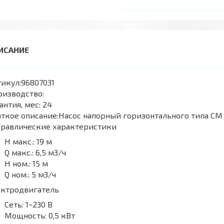
икул:
96807031
оизводство:
антия, мес:
24
ткое описание:
Насос напорный горизонтального типа СМ
дравлические характеристики
H макс.:
19 м
Q макс.:
6,5 м3/ч
H ном.:
15 м
Q ном.:
5 м3/ч
ектродвигатель
Сеть:
1~230 В
Мощность:
0,5 кВт