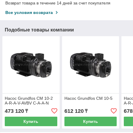
Возврат товара в течение 14 дней за счет покупателя
Все условия возврата
Подобные товары компании
Насос Grundfos CM 10-2
Насос Grundfos CM 10-5
Насо
A-R-A-V-AVBV C-A-A-N
A-R-
473 120
612 120
678
₸
₸
Купить
Купить