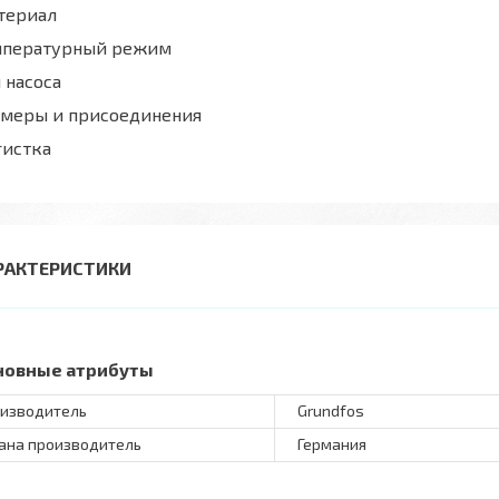
териал
мпературный режим
 насоса
змеры и присоединения
гистка
РАКТЕРИСТИКИ
новные атрибуты
изводитель
Grundfos
ана производитель
Германия