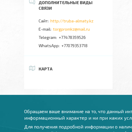
http://truba-almaty.kz
torgpromkz@mail.ru
+77478359526
+77079353718
КАРТА
Обращаем ваше внимание на то, что данный инт
информационный характер и ни при каких усло
Для получения подробной информации о наличи