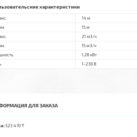
льзовательские характеристики
акс.
14 м
ом.
15 м
акс.
21 м3/ч
ом.
15 м3/ч
щность
1,28 кВт
ь
1~230 В
ФОРМАЦИЯ ДЛЯ ЗАКАЗА
а:
523 470 ₸