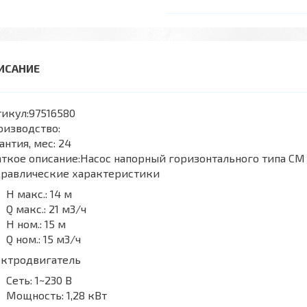
икул:
97516580
оизводство:
антия, мес:
24
ткое описание:
Насос напорный горизонтального типа СМ
дравлические характеристики
H макс.:
14 м
Q макс.:
21 м3/ч
H ном.:
15 м
Q ном.:
15 м3/ч
ектродвигатель
Сеть:
1~230 В
Мощность:
1,28 кВт