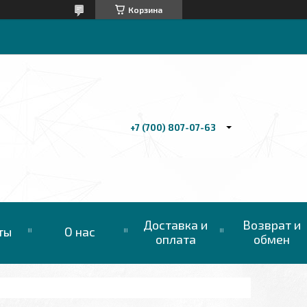
Корзина
+7 (700) 807-07-63
Доставка и
Возврат и
ты
О нас
оплата
обмен