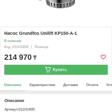
Насос Grundfos Unilift KP150-A-1
В наличии
Код: 011H1800
Розница
214 970
₸
Купить
Описание
Характеристики
Доставка
Оплата
Усл
Описание
Артикул:
011H1800