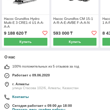
Насос Grundfos Hydro
Насос Grundfos CM 15-1
Насо
Multi-E 3 CRE1-4 U1 A-A-
A-R-A-E-AVBE F-A-A-N
1 A
A-A
9 188 620
593 000
8 4
₸
₸
Купить
Купить
О нас
100% положительных из 5 отзывов за год
Работает с 09.06.2020
г. Алматы
улица Стасова 102/6, Алматы, Казахстан
Контакты
Сегодня работает с 09:00 до 18:00
Показать весь график работы