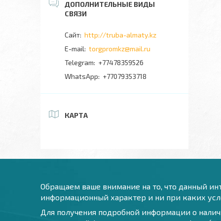
http://truba-almaty.kz
torgpromkz@mail.ru
+77478359526
+77079353718
КАРТА
Обращаем ваше внимание на то, что данный инт
информационный характер и ни при каких усло
Для получения подробной информации о наличи