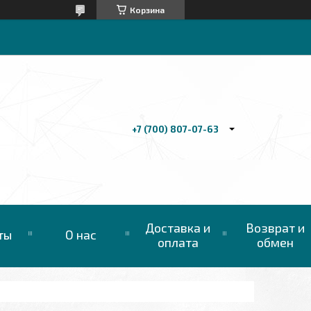
Корзина
+7 (700) 807-07-63
Доставка и
Возврат и
ты
О нас
оплата
обмен