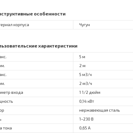
нструктивные особенности
ериал корпуса
Чугун
льзовательские характеристики
акс.
5 м
ом.
2 м
акс.
5 м3/ч
ом.
2 м3/ч
метр входа
1 1/2 дюйм
щность
0,14 кВт
ор
нержавеющая сталь
ь
1~230 В
а тока
0,65 А