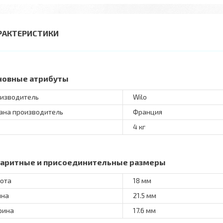
РАКТЕРИСТИКИ
новные атрибуты
изводитель
Wilo
ана производитель
Франция
4 кг
баритные и присоединительные размеры
ота
18 мм
ина
21.5 мм
рина
17.6 мм