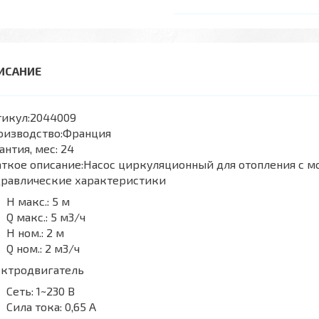
икул:
2044009
оизводство:
Франция
антия, мес:
24
ткое описание:
Насос циркуляционный для отопления с м
дравлические характеристики
H макс.:
5 м
Q макс.:
5 м3/ч
H ном.:
2 м
Q ном.:
2 м3/ч
ектродвигатель
Сеть:
1~230 В
Сила тока:
0,65 А