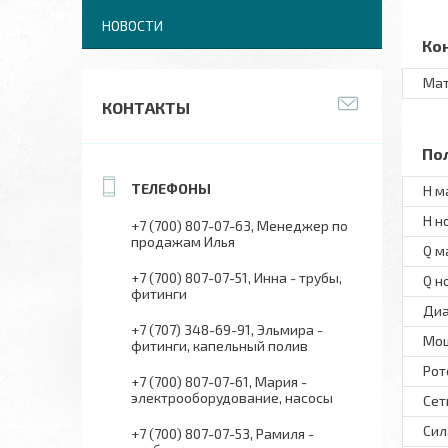
НОВОСТИ
Ко
Мат
КОНТАКТЫ
По
H м
H н
+7 (700) 807-07-63
Менеджер по
продажам Илья
Q м
+7 (700) 807-07-51
Инна - трубы,
Q н
фитинги
Диа
+7 (707) 348-69-91
Эльмира -
Мо
фитинги, капельный полив
Рот
+7 (700) 807-07-61
Мария -
электрооборудование, насосы
Сет
Сил
+7 (700) 807-07-53
Рамиля -