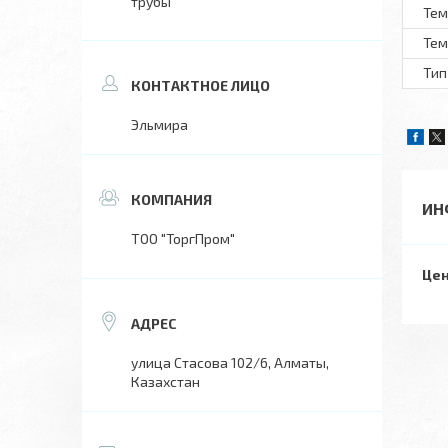
трубы
Тем
Тем
Тип
Эльмира
ИН
ТОО "ТоргПром"
Цен
улица Стасова 102/6, Алматы,
Казахстан