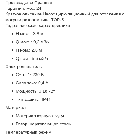
Производство:
Франция
Гарантия, мес:
24
Краткое описание:
Насос циркуляционный для отопления с
мокрым ротором типа TOP-S
Гидравлические характеристики
H макс.:
3,8 м
Q макс.:
9,2 м3/ч
H ном.:
2,6 м
Q ном.:
5,6 м3/ч
Электродвигатель
Сеть:
1~230 В
Сила тока:
0,4 А
Мощность:
0,18 кВт
Тип защиты:
IP44
Материал
Материал корпуса:
чугун
Ротор:
нержавеющая сталь
Температурный режим