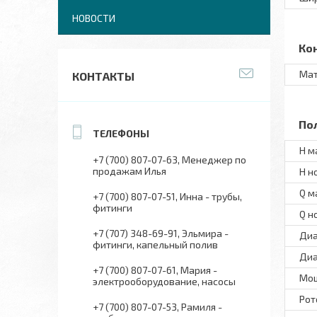
НОВОСТИ
Ко
Мат
КОНТАКТЫ
По
H м
+7 (700) 807-07-63
Менеджер по
продажам Илья
H н
Q м
+7 (700) 807-07-51
Инна - трубы,
фитинги
Q н
+7 (707) 348-69-91
Эльмира -
Диа
фитинги, капельный полив
Диа
+7 (700) 807-07-61
Мария -
Мо
электрооборудование, насосы
Рот
+7 (700) 807-07-53
Рамиля -