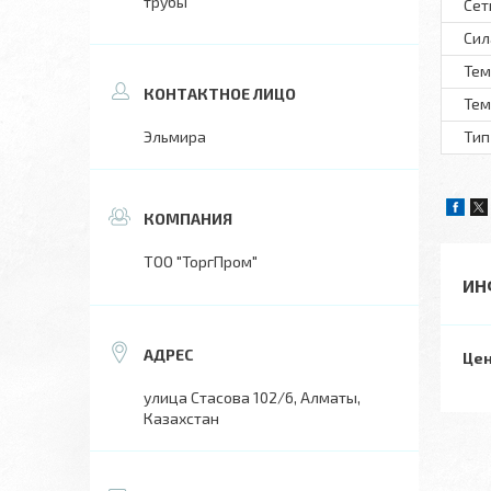
трубы
Сет
Сил
Тем
Тем
Эльмира
Тип
ТОО "ТоргПром"
ИН
Цен
улица Стасова 102/6, Алматы,
Казахстан