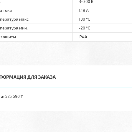
ь
3~300 В
а тока
1,19 А
пература макс.
130 °С
пература мин.
-20 °С
 защиты
IP44
ФОРМАЦИЯ ДЛЯ ЗАКАЗА
а:
525 690 ₸