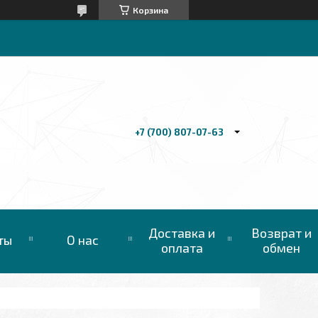
Корзина
+7 (700) 807-07-63
Доставка и
Возврат и
ты
О нас
оплата
обмен