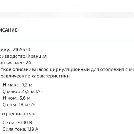
икул:
2165530
оизводство:
Франция
антия, мес:
24
ткое описание:
Насос циркуляционный для отопления с м
дравлические характеристики
H макс.:
7,2 м
Q макс.:
27,5 м3/ч
H ном.:
5,6 м
Q ном.:
18 м3/ч
ектродвигатель
Сеть:
3~300 В
Сила тока:
1,19 А