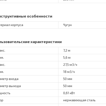
нструктивные особенности
ериал корпуса
Чугун
льзовательские характеристики
акс.
7,2 м
ом.
5,6 м
акс.
27,5 м3/ч
ом.
18 м3/ч
метр входа
50 мм
метр выхода
50 мм
щность
0,61 кВт
ор
нержавеющая сталь