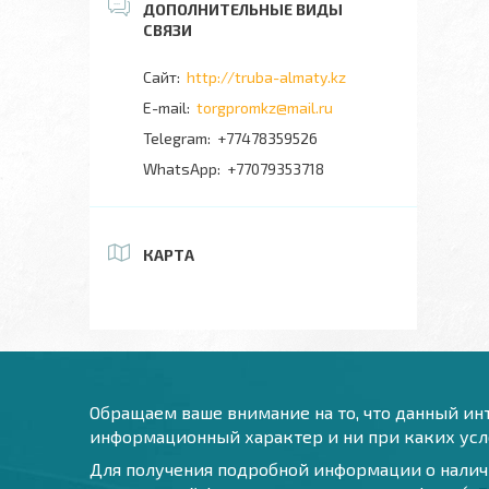
http://truba-almaty.kz
torgpromkz@mail.ru
+77478359526
+77079353718
КАРТА
Обращаем ваше внимание на то, что данный инт
информационный характер и ни при каких усло
Для получения подробной информации о наличи