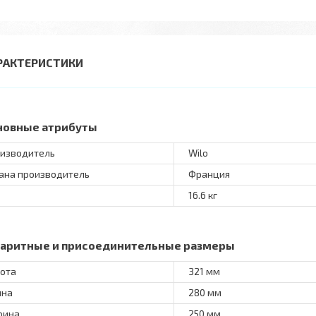
РАКТЕРИСТИКИ
новные атрибуты
изводитель
Wilo
ана производитель
Франция
16.6 кг
баритные и присоединительные размеры
ота
321 мм
ина
280 мм
рина
250 мм