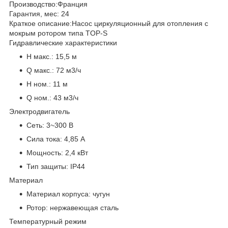
Производство:
Франция
Гарантия, мес:
24
Краткое описание:
Насос циркуляционный для отопления с
мокрым ротором типа TOP-S
Гидравлические характеристики
H макс.:
15,5 м
Q макс.:
72 м3/ч
H ном.:
11 м
Q ном.:
43 м3/ч
Электродвигатель
Сеть:
3~300 В
Сила тока:
4,85 А
Мощность:
2,4 кВт
Тип защиты:
IP44
Материал
Материал корпуса:
чугун
Ротор:
нержавеющая сталь
Температурный режим