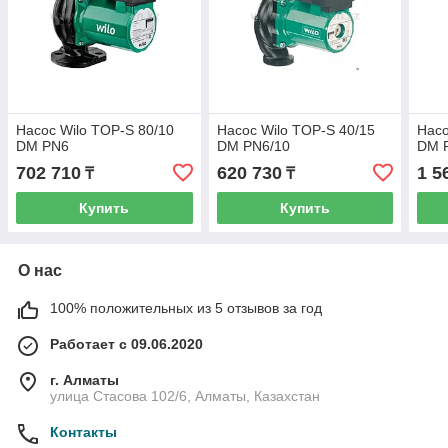
Насос Wilo TOP-S 80/10
Насос Wilo TOP-S 40/15
Насо
DM PN6
DM PN6/10
DM 
702 710
620 730
1 5
₸
₸
Купить
Купить
О нас
100% положительных из 5 отзывов за год
Работает с 09.06.2020
г. Алматы
улица Стасова 102/6, Алматы, Казахстан
Контакты