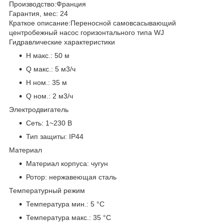
Производство:
Франция
Гарантия, мес:
24
Краткое описание:
Переносной самовсасывающий
центробежный насос горизонтального типа WJ
Гидравлические характеристики
H макс.:
50 м
Q макс.:
5 м3/ч
H ном.:
35 м
Q ном.:
2 м3/ч
Электродвигатель
Сеть:
1~230 В
Тип защиты:
IP44
Материал
Материал корпуса:
чугун
Ротор:
нержавеющая сталь
Температурный режим
Температура мин.:
5 °С
Температура макс.:
35 °С