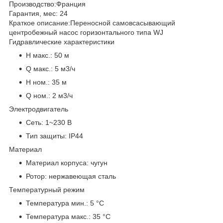
Производство:
Франция
Гарантия, мес:
24
Краткое описание:
Переносной самовсасывающий
центробежный насос горизонтального типа WJ
Гидравлические характеристики
H макс.:
50 м
Q макс.:
5 м3/ч
H ном.:
35 м
Q ном.:
2 м3/ч
Электродвигатель
Сеть:
1~230 В
Тип защиты:
IP44
Материал
Материал корпуса:
чугун
Ротор:
нержавеющая сталь
Температурный режим
Температура мин.:
5 °С
Температура макс.:
35 °С