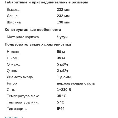
Габаритные и присоединительные размеры
Высота
232 мм
Длина
232 мм
Ширина
198 мм
Конструктивные особенности
Материал корпуса
Чугун
Пользовательские характеристики
H макс.
50 м
H ном.
35 м
Q макс.
5 м3/ч
Q ном.
2 м3/ч
Диаметр входа
1 дюйм
Ротор
нержавеющая сталь
Сеть
1~230 В
Температура макс.
35 °С
Температура мин.
5 °С
Тип защиты
IP44
Скрыть