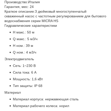
Производство:
Италия
Гарантия, мес:
24
Краткое описание:
3 дюймовый многоступенчатый
скважинный насос с частотным регулированием для бытового
водоснабжения серии MICRA HS
Гидравлические характеристики
H макс.:
50 м
Q макс.:
5 м3/ч
H ном.:
39 м
Q ном.:
4 м3/ч
Электродвигатель
Сеть:
1~230 В
Сила тока:
6 А
Мощность:
1,6 кВт
Тип защиты:
IP 68
Материал
Материал корпуса:
нержавеющая сталь
Материал рабочего колеса:
норил