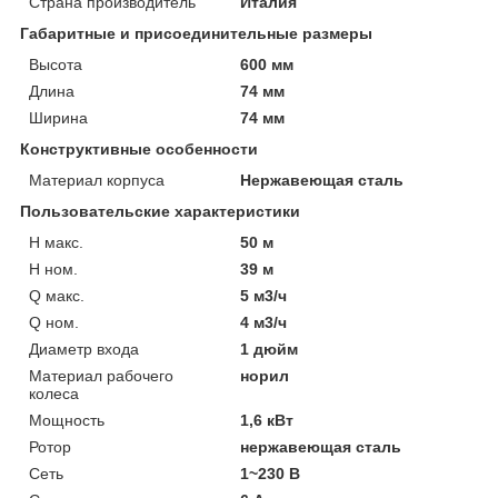
Страна производитель
Италия
Габаритные и присоединительные размеры
Высота
600 мм
Длина
74 мм
Ширина
74 мм
Конструктивные особенности
Материал корпуса
Нержавеющая сталь
Пользовательские характеристики
H макс.
50 м
H ном.
39 м
Q макс.
5 м3/ч
Q ном.
4 м3/ч
Диаметр входа
1 дюйм
Материал рабочего
норил
колеса
Мощность
1,6 кВт
Ротор
нержавеющая сталь
Сеть
1~230 В