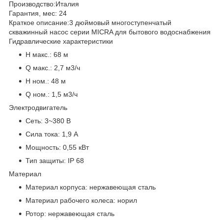
Производство:
Италия
Гарантия, мес:
24
Краткое описание:
3 дюймовый многоступенчатый
скважинный насос серии MICRA для бытового водоснабжения
Гидравлические характеристики
H макс.:
68 м
Q макс.:
2,7 м3/ч
H ном.:
48 м
Q ном.:
1,5 м3/ч
Электродвигатель
Сеть:
3~380 В
Сила тока:
1,9 А
Мощность:
0,55 кВт
Тип защиты:
IP 68
Материал
Материал корпуса:
нержавеющая сталь
Материал рабочего колеса:
норил
Ротор:
нержавеющая сталь