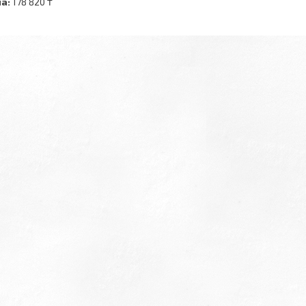
а:
178 820 ₸