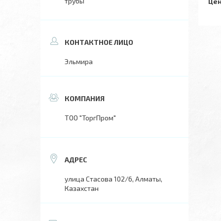
трубы
Цен
Эльмира
ТОО "ТоргПром"
улица Стасова 102/6, Алматы,
Казахстан