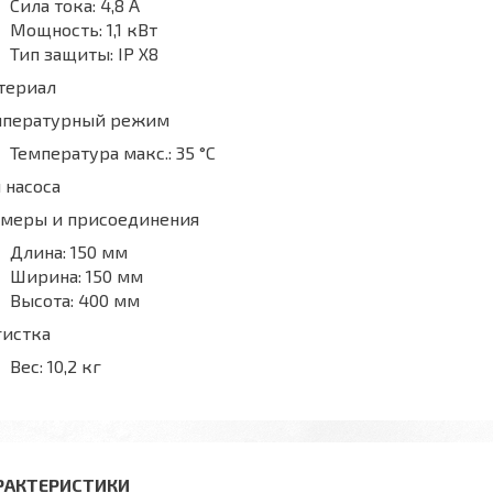
Сила тока:
4,8 А
Мощность:
1,1 кВт
Тип защиты:
IP X8
териал
мпературный режим
Температура макс.:
35 °С
 насоса
змеры и присоединения
Длина:
150 мм
Ширина:
150 мм
Высота:
400 мм
гистка
Вес:
10,2 кг
РАКТЕРИСТИКИ