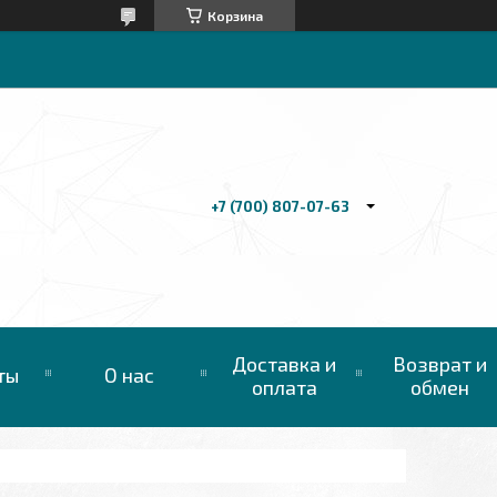
Корзина
+7 (700) 807-07-63
Доставка и
Возврат и
ты
О нас
оплата
обмен