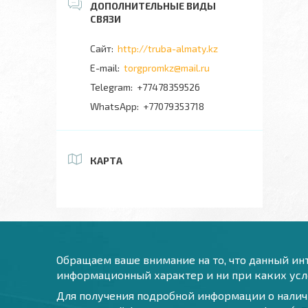
http://truba-almaty.kz
torgpromkz@mail.ru
+77478359526
+77079353718
КАРТА
Обращаем ваше внимание на то, что данный инт
информационный характер и ни при каких усло
Для получения подробной информации о наличи