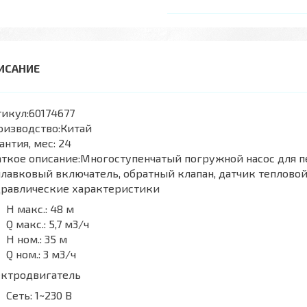
икул:
60174677
оизводство:
Китай
антия, мес:
24
ткое описание:
Многоступенчатый погружной насос для п
лавковый включатель, обратный клапан, датчик тепловой
дравлические характеристики
H макс.:
48 м
Q макс.:
5,7 м3/ч
H ном.:
35 м
Q ном.:
3 м3/ч
ектродвигатель
Сеть:
1~230 В