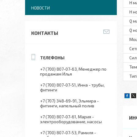
H м
НОВОСТИ
H н
Q м
Q н
КОНТАКТЫ
Мо
Сет
Сил
Тем
+7 (700) 807-07-63
Менеджер по
продажам Илья
Тип
+7 (700) 807-07-51
Инна - трубы,
фитинги
+7 (707) 348-69-91
Эльмира -
фитинги, капельный полив
+7 (700) 807-07-61
Мария -
ИН
электрооборудование, насосы
+7 (700) 807-07-53
Рамиля -