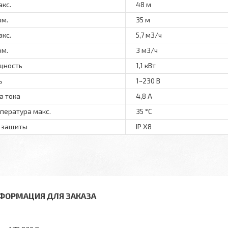
акс.
48 м
ом.
35 м
акс.
5,7 м3/ч
ом.
3 м3/ч
щность
1,1 кВт
ь
1~230 В
а тока
4,8 А
пература макс.
35 °С
 защиты
IP X8
ФОРМАЦИЯ ДЛЯ ЗАКАЗА