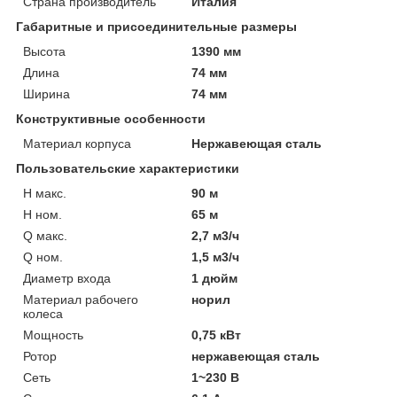
Страна производитель
Италия
Габаритные и присоединительные размеры
Высота
1390 мм
Длина
74 мм
Ширина
74 мм
Конструктивные особенности
Материал корпуса
Нержавеющая сталь
Пользовательские характеристики
H макс.
90 м
H ном.
65 м
Q макс.
2,7 м3/ч
Q ном.
1,5 м3/ч
Диаметр входа
1 дюйм
Материал рабочего
норил
колеса
Мощность
0,75 кВт
Ротор
нержавеющая сталь
Сеть
1~230 В