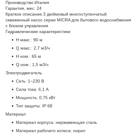
Производство:
Италия
Гарантия, мес:
24
Краткое описание:
3 дюймовый многоступенчатый
скважинный насос серии MICRA для бытового водоснабжения
с блоком управления
Гидравлические характеристики
H макс.:
90 м
Q макс.:
2,7 м3/ч
H ном.:
65 м
Q ном.:
1,5 м3/ч
Электродвигатель
Сеть:
1~230 В
Сила тока:
6,1 А
Мощность:
0,75 кВт
Тип защиты:
IP 68
Материал
Материал корпуса:
нержавеющая сталь
Материал рабочего колеса:
норил