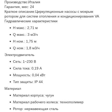
Производство:
Италия
Гарантия, мес:
24
Краткое описание:
Циркуляционные насосы с мокрым
ротором для систем отопления и кондиционирования VA
Гидравлические характеристики
H макс.:
2,71 м
Q макс.:
3 м3/ч
H ном.:
1,75 м
Q ном.:
1,8 м3/ч
Электродвигатель
Сеть:
1~230 В
Сила тока:
0,19 А
Мощность:
0,04 кВт
Тип защиты:
IP 44
Материал
Материал корпуса:
чугун
Материал рабочего колеса:
технополимер
Ротор:
нержавеющая сталь