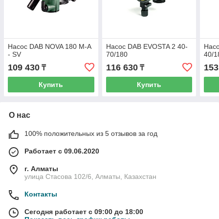
Насос DAB NOVA 180 M-A
Насос DAB EVOSTA 2 40-
Нас
- SV
70/180
40/1
109 430
116 630
153
₸
₸
Купить
Купить
О нас
100% положительных из 5 отзывов за год
Работает с 09.06.2020
г. Алматы
улица Стасова 102/6, Алматы, Казахстан
Контакты
Сегодня работает с 09:00 до 18:00