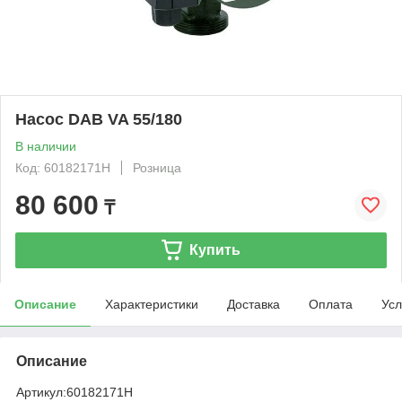
Насос DAB VA 55/180
В наличии
Код: 60182171H
Розница
80 600
₸
Купить
Описание
Характеристики
Доставка
Оплата
Усл
Описание
Артикул:
60182171H