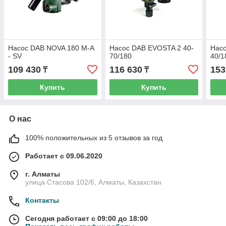
Насос DAB NOVA 180 M-A
Насос DAB EVOSTA 2 40-
Нас
- SV
70/180
40/1
109 430
116 630
153
₸
₸
Купить
Купить
О нас
100% положительных из 5 отзывов за год
Работает с 09.06.2020
г. Алматы
улица Стасова 102/6, Алматы, Казахстан
Контакты
Сегодня работает с 09:00 до 18:00