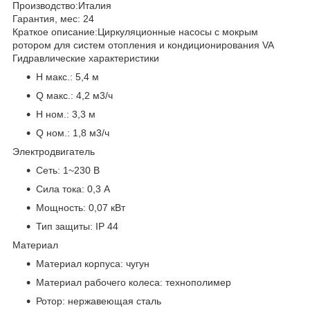
Производство:
Италия
Гарантия, мес:
24
Краткое описание:
Циркуляционные насосы с мокрым
ротором для систем отопления и кондиционирования VA
Гидравлические характеристики
H макс.:
5,4 м
Q макс.:
4,2 м3/ч
H ном.:
3,3 м
Q ном.:
1,8 м3/ч
Электродвигатель
Сеть:
1~230 В
Сила тока:
0,3 А
Мощность:
0,07 кВт
Тип защиты:
IP 44
Материал
Материал корпуса:
чугун
Материал рабочего колеса:
технополимер
Ротор:
нержавеющая сталь