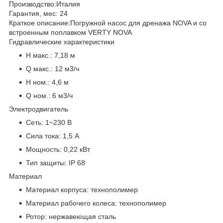
Производство:
Италия
Гарантия, мес:
24
Краткое описание:
Погружной насос для дренажа NOVA и со
встроенным поплавком VERTY NOVA
Гидравлические характеристики
H макс.:
7,18 м
Q макс.:
12 м3/ч
H ном.:
4,6 м
Q ном.:
6 м3/ч
Электродвигатель
Сеть:
1~230 В
Сила тока:
1,5 А
Мощность:
0,22 кВт
Тип защиты:
IP 68
Материал
Материал корпуса:
технополимер
Материал рабочего колеса:
технополимер
Ротор:
нержавеющая сталь