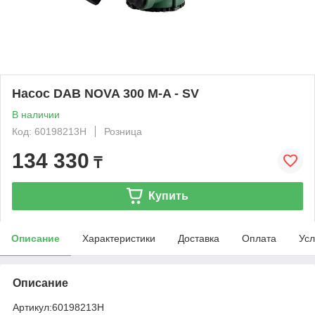
Насос DAB NOVA 300 M-A - SV
В наличии
Код: 60198213H
Розница
134 330
₸
Купить
Описание
Характеристики
Доставка
Оплата
Усл
Описание
Артикул:
60198213H