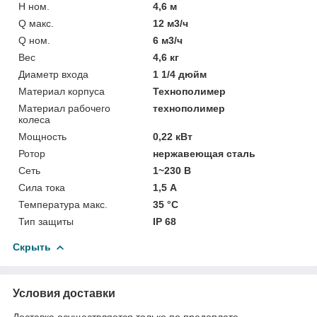
H ном.
4,6 м
Q макс.
12 м3/ч
Q ном.
6 м3/ч
Вес
4,6 кг
Диаметр входа
1 1/4 дюйм
Материал корпуса
Технополимер
Материал рабочего
технополимер
колеса
Мощность
0,22 кВт
Ротор
нержавеющая сталь
Сеть
1~230 В
Сила тока
1,5 А
Температура макс.
35 °С
Тип защиты
IP 68
Скрыть
Условия доставки
Доставка осуществляется только по предоплате.