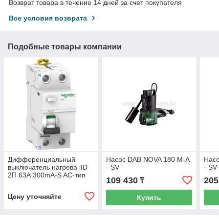
Возврат товара в течение 14 дней за счет покупателя
Все условия возврата
Подобные товары компании
Дифференциальный
Насос DAB NOVA 180 M-A
Нас
выключатель нагрева iID
- SV
- SV
2П 63А 300mA-S AC-тип
109 430
205
₸
/A9R15263/
Цену уточняйте
Купить