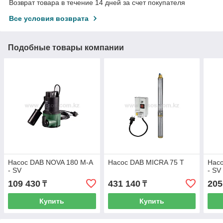
Возврат товара в течение 14 дней за счет покупателя
Все условия возврата
Подобные товары компании
Насос DAB NOVA 180 M-A
Насос DAB MICRA 75 T
Нас
- SV
- SV
109 430
431 140
205
₸
₸
Купить
Купить