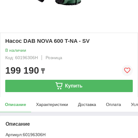
Насос DAB NOVA 600 T-NA - SV
В наличии
Код: 60196306H
Розница
199 190
₸
Купить
Описание
Характеристики
Доставка
Оплата
Усл
Описание
Артикул:
60196306H