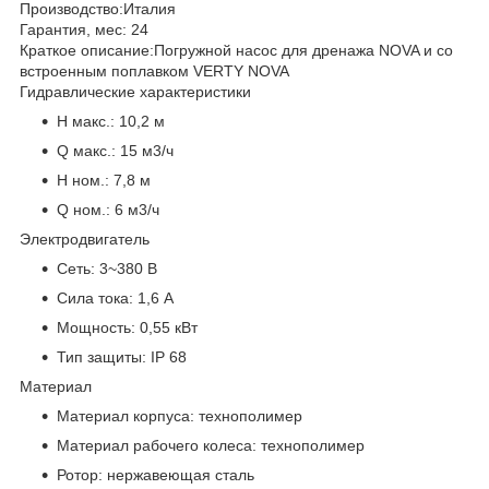
Производство:
Италия
Гарантия, мес:
24
Краткое описание:
Погружной насос для дренажа NOVA и со
встроенным поплавком VERTY NOVA
Гидравлические характеристики
H макс.:
10,2 м
Q макс.:
15 м3/ч
H ном.:
7,8 м
Q ном.:
6 м3/ч
Электродвигатель
Сеть:
3~380 В
Сила тока:
1,6 А
Мощность:
0,55 кВт
Тип защиты:
IP 68
Материал
Материал корпуса:
технополимер
Материал рабочего колеса:
технополимер
Ротор:
нержавеющая сталь