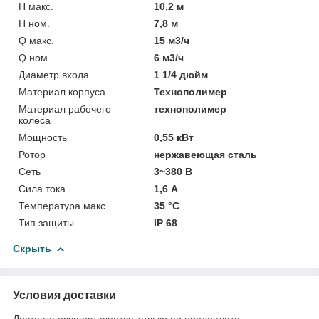
H макс.
10,2 м
H ном.
7,8 м
Q макс.
15 м3/ч
Q ном.
6 м3/ч
Диаметр входа
1 1/4 дюйм
Материал корпуса
Технополимер
Материал рабочего
технополимер
колеса
Мощность
0,55 кВт
Ротор
нержавеющая сталь
Сеть
3~380 В
Сила тока
1,6 А
Температура макс.
35 °С
Тип защиты
IP 68
Скрыть
Условия доставки
Доставка осуществляется только по предоплате.