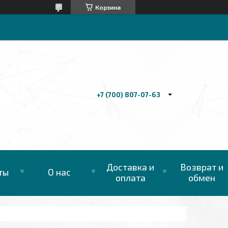
Корзина
+7 (700) 807-07-63
Доставка и
Возврат и
ты
О нас
оплата
обмен