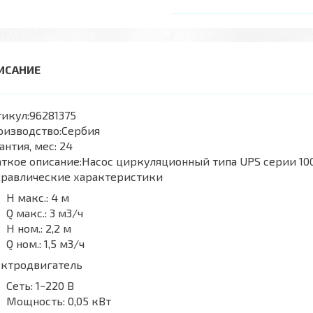
икул:
96281375
оизводство:
Сербия
антия, мес:
24
ткое описание:
Насос циркуляционный типа UPS серии 10
дравлические характеристики
H макс.:
4 м
Q макс.:
3 м3/ч
H ном.:
2,2 м
Q ном.:
1,5 м3/ч
ектродвигатель
Сеть:
1~220 В
Мощность:
0,05 кВт