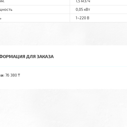
ом.
1,5 м3/ч
щность
0,05 кВт
ь
1~220 В
ФОРМАЦИЯ ДЛЯ ЗАКАЗА
а:
76 380 ₸