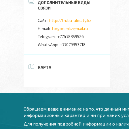
http://truba-almaty.kz
torgpromkz@mail.ru
+77478359526
+77079353718
КАРТА
Обращаем ваше внимание на то, что данный инт
информационный характер и ни при каких усло
Для получения подробной информации о наличи