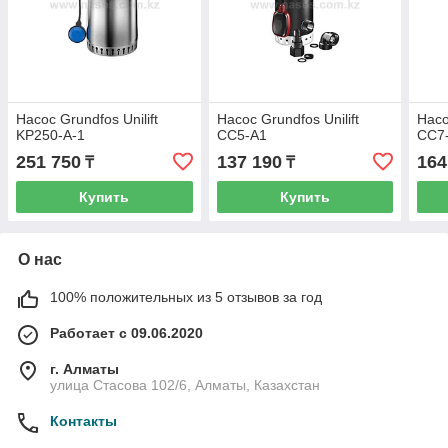
Насос Grundfos Unilift
Насос Grundfos Unilift
Насо
KP250-A-1
CC5-A1
CC7
251 750
137 190
164
₸
₸
Купить
Купить
О нас
100% положительных из 5 отзывов за год
Работает с 09.06.2020
г. Алматы
улица Стасова 102/6, Алматы, Казахстан
Контакты