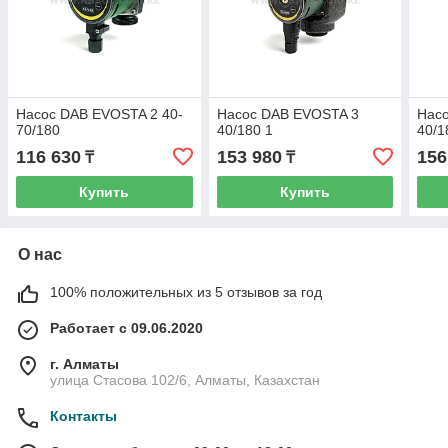
Насос DAB EVOSTA 2 40-
Насос DAB EVOSTA 3
Нас
70/180
40/180 1
40/1
116 630
153 980
156
₸
₸
Купить
Купить
О нас
100% положительных из 5 отзывов за год
Работает с 09.06.2020
г. Алматы
улица Стасова 102/6, Алматы, Казахстан
Контакты