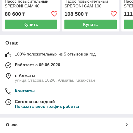
Насос повысительный
Насос повысительный
Нас
SPERONI CAM 40
SPERONI CAM 100
SPE
80 600
108 500
111
₸
₸
Купить
Купить
О нас
100% положительных из 5 отзывов за год
Работает с 09.06.2020
г. Алматы
улица Стасова 102/6, Алматы, Казахстан
Контакты
Сегодня выходной
Показать весь график работы
О нас