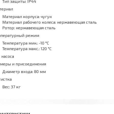
Тип защиты:
IP44
териал
Материал корпуса:
чугун
Материал рабочего колеса:
нержавеющая сталь
Ротор:
нержавеющая сталь
мпературный режим
Температура мин.:
-10 °С
Температура макс.:
120 °С
 насоса
змеры и присоединения
Диаметр входа:
80 мм
гистка
Вес:
37 кг