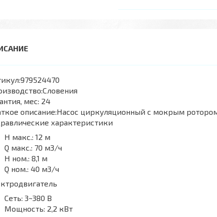
икул:
979524470
оизводство:
Словения
антия, мес:
24
ткое описание:
Насос циркуляционный с мокрым ротором 
дравлические характеристики
H макс.:
12 м
Q макс.:
70 м3/ч
H ном.:
8,1 м
Q ном.:
40 м3/ч
ектродвигатель
Сеть:
3~380 В
Мощность:
2,2 кВт