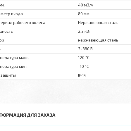
ом.
40 м3/ч
метр входа
80 мм
ериал рабочего колеса
Нержавеющая сталь
щность
2,2 кВт
ор
нержавеющая сталь
ь
3~380 В
пература макс.
120 °С
пература мин.
-10 °С
 защиты
IP44
ФОРМАЦИЯ ДЛЯ ЗАКАЗА