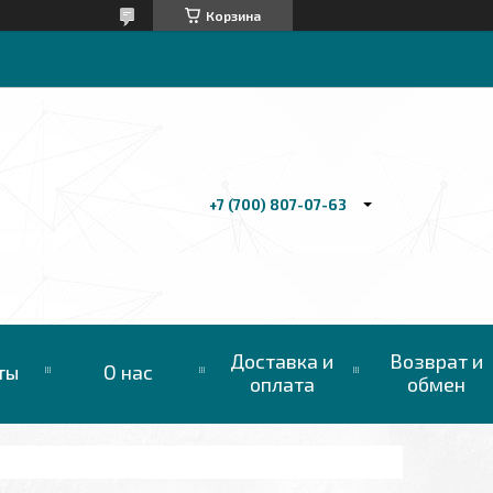
Корзина
+7 (700) 807-07-63
Доставка и
Возврат и
ты
О нас
оплата
обмен