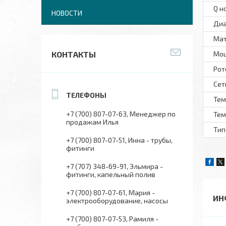
Q н
НОВОСТИ
Диа
Мат
КОНТАКТЫ
Мо
Рот
Сет
Тем
+7 (700) 807-07-63
Менеджер по
Тем
продажам Илья
Тип
+7 (700) 807-07-51
Инна - трубы,
фитинги
+7 (707) 348-69-91
Эльмира -
фитинги, капельный полив
+7 (700) 807-07-61
Мария -
ИН
электрооборудование, насосы
+7 (700) 807-07-53
Рамиля -