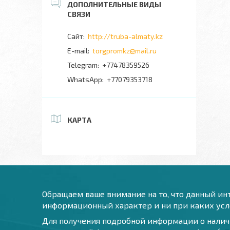
http://truba-almaty.kz
torgpromkz@mail.ru
+77478359526
+77079353718
КАРТА
Обращаем ваше внимание на то, что данный инт
информационный характер и ни при каких усло
Для получения подробной информации о наличи