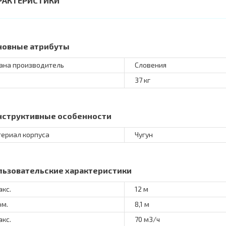
РАКТЕРИСТИКИ
новные атрибуты
ана производитель
Словения
37 кг
нструктивные особенности
ериал корпуса
Чугун
льзовательские характеристики
акс.
12 м
ом.
8,1 м
акс.
70 м3/ч