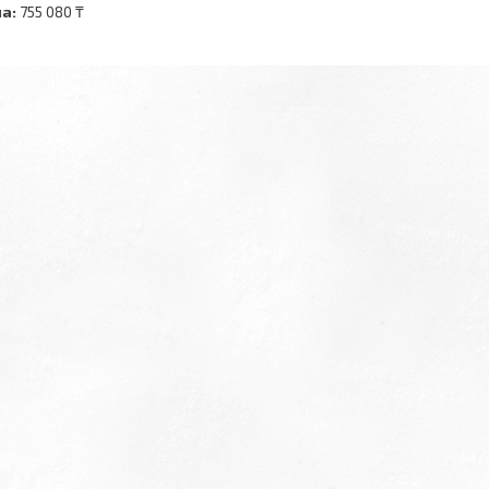
а:
755 080 ₸