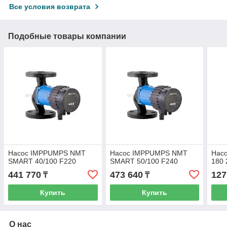
Все условия возврата
Подобные товары компании
Насос IMPPUMPS NMT
Насос IMPPUMPS NMT
Насо
SMART 40/100 F220
SMART 50/100 F240
180 
441 770
473 640
127
₸
₸
Купить
Купить
О нас