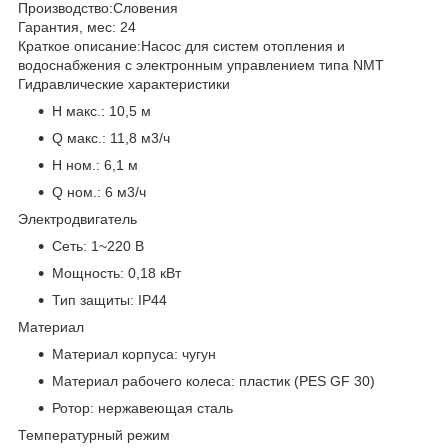
Производство:
Словения
Гарантия, мес:
24
Краткое описание:
Насос для систем отопления и
водоснабжения с электронным управлением типа NMT
Гидравлические характеристики
H макс.:
10,5 м
Q макс.:
11,8 м3/ч
H ном.:
6,1 м
Q ном.:
6 м3/ч
Электродвигатель
Сеть:
1~220 В
Мощность:
0,18 кВт
Тип защиты:
IP44
Материал
Материал корпуса:
чугун
Материал рабочего колеса:
пластик (PES GF 30)
Ротор:
нержавеющая сталь
Температурный режим