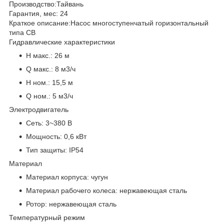
Производство:
Тайвань
Гарантия, мес:
24
Краткое описание:
Насос многоступенчатый горизонтальный
типа CB
Гидравлические характеристики
H макс.:
26 м
Q макс.:
8 м3/ч
H ном.:
15,5 м
Q ном.:
5 м3/ч
Электродвигатель
Сеть:
3~380 В
Мощность:
0,6 кВт
Тип защиты:
IP54
Материал
Материал корпуса:
чугун
Материал рабочего колеса:
нержавеющая сталь
Ротор:
нержавеющая сталь
Температурный режим