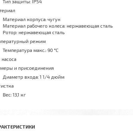
Тип защиты:
IP54
териал
Материал корпуса:
чугун
Материал рабочего колеса:
нержавеющая сталь
Ротор:
нержавеющая сталь
мпературный режим
Температура макс.:
90 °С
 насоса
змеры и присоединения
Диаметр входа:
1 1/4 дюйм
гистка
Вес:
13,1 кг
РАКТЕРИСТИКИ