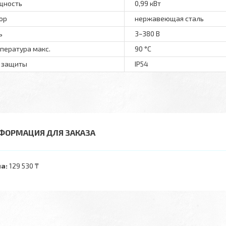
щность
0,99 кВт
ор
нержавеющая сталь
ь
3~380 В
пература макс.
90 °С
 защиты
IP54
ФОРМАЦИЯ ДЛЯ ЗАКАЗА
а:
129 530 ₸