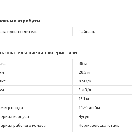
новные атрибуты
ана производитель
Тайвань
льзовательские характеристики
акс.
38 м
ом.
28,5 м
акс.
8 м3/ч
ом.
5 м3/ч
13,1 кг
метр входа
1 1/4 дюйм
ериал корпуса
Чугун
ериал рабочего колеса
Нержавеющая сталь