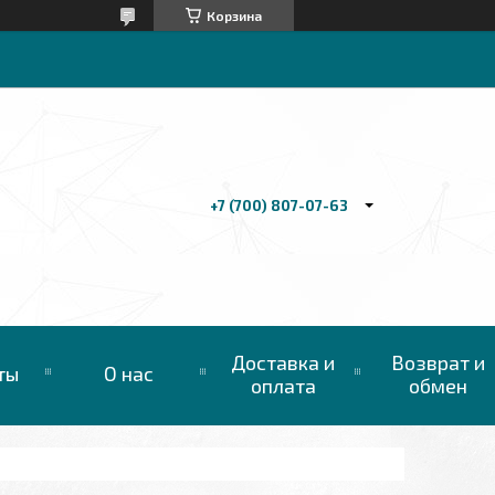
Корзина
+7 (700) 807-07-63
Доставка и
Возврат и
ты
О нас
оплата
обмен