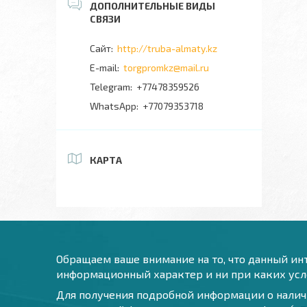
http://truba-almaty.kz
torgpromkz@mail.ru
+77478359526
+77079353718
КАРТА
Обращаем ваше внимание на то, что данный инт
информационный характер и ни при каких усло
Для получения подробной информации о наличи