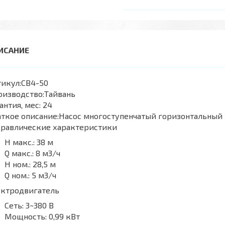
икул:
CB4-50
оизводство:
Тайвань
антия, мес:
24
ткое описание:
Насос многоступенчатый горизонтальный 
дравлические характеристики
H макс.:
38 м
Q макс.:
8 м3/ч
H ном.:
28,5 м
Q ном.:
5 м3/ч
ектродвигатель
Сеть:
3~380 В
Мощность:
0,99 кВт