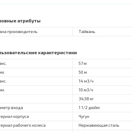
новные атрибуты
ана производитель
Тайвань
льзовательские характеристики
акс.
57 м
ом.
50 м
акс.
14 м3/ч
ом.
10 м3/ч
34,58 кг
метр входа
1 1/2 дюйм
ериал корпуса
Чугун
ериал рабочего колеса
Нержавеющая сталь