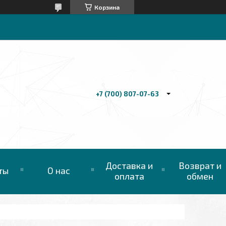
Корзина
+7 (700) 807-07-63
Доставка и
Возврат и
ты
О нас
оплата
обмен