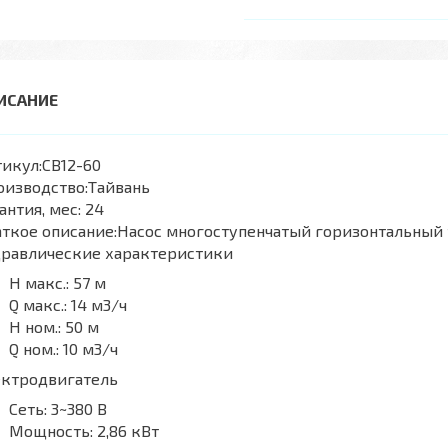
икул:
CB12-60
оизводство:
Тайвань
антия, мес:
24
ткое описание:
Насос многоступенчатый горизонтальный 
дравлические характеристики
H макс.:
57 м
Q макс.:
14 м3/ч
H ном.:
50 м
Q ном.:
10 м3/ч
ектродвигатель
Сеть:
3~380 В
Мощность:
2,86 кВт