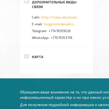
http://truba-almaty.kz
torgpromkz@mail.ru
+77478359526
+77079353718
КАРТА
Обращаем ваше внимание на то, что данный инт
информационный характер и ни при каких усло
Для получения подробной информации о наличи