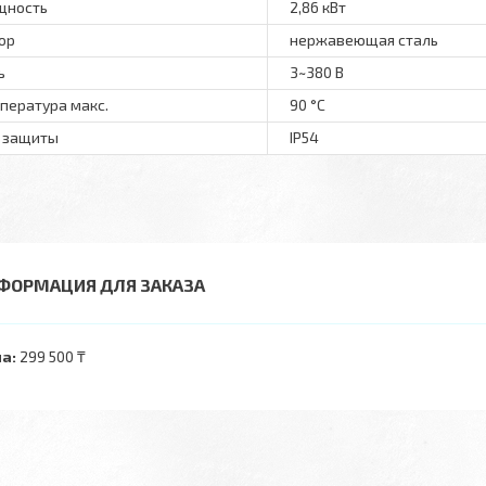
щность
2,86 кВт
ор
нержавеющая сталь
ь
3~380 В
пература макс.
90 °С
 защиты
IP54
ФОРМАЦИЯ ДЛЯ ЗАКАЗА
а:
299 500 ₸